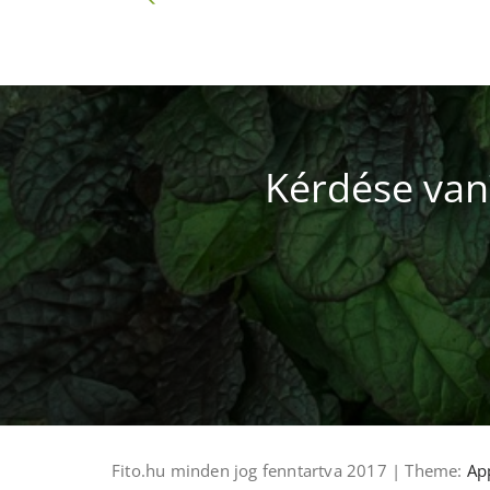
Kérdése van
Fito.hu minden jog fenntartva 2017 | Theme:
App