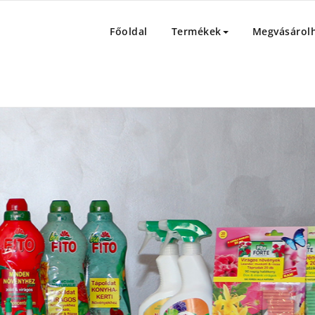
sban
Főoldal
Termékek
Megvásárol