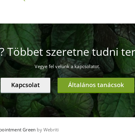
? Többet szeretne tudni te
Vegye fel velünk a kapcsolatot.
Kapcsolat
Általános tanácsok
ointment Green
by Webriti